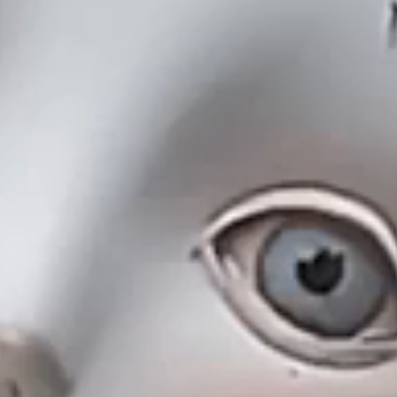
privatsphäre
hocker und hocker
barhocker
niedrige tische
tische
regale
draussen
gesundheitspflege