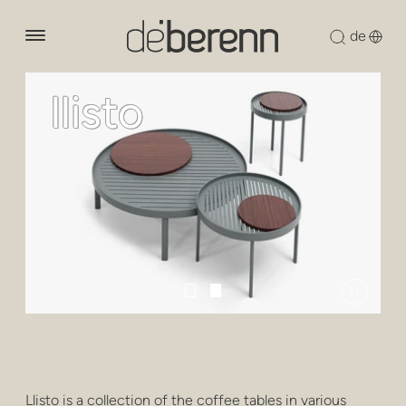
llisto
über uns
produkte
lounge-lessel
designer
sessel
nachhaltigkeit
stühle
nachrichten
holzsammlung
sofas
downloads
modulare sitzgelegenheiten
kontakt
Llisto is a collection of the coffee tables in various