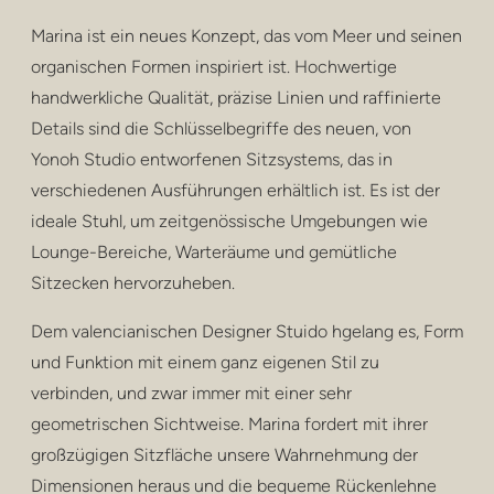
privatsphäre
Marina ist ein neues Konzept, das vom Meer und seinen
hocker und hocker
organischen Formen inspiriert ist. Hochwertige
handwerkliche Qualität, präzise Linien und raffinierte
barhocker
Details sind die Schlüsselbegriffe des neuen, von
niedrige tische
Yonoh Studio entworfenen Sitzsystems, das in
verschiedenen Ausführungen erhältlich ist. Es ist der
tische
ideale Stuhl, um zeitgenössische Umgebungen wie
Lounge-Bereiche, Warteräume und gemütliche
regale
Sitzecken hervorzuheben.
draussen
Dem valencianischen Designer Stuido hgelang es, Form
gesundheitspflege
und Funktion mit einem ganz eigenen Stil zu
verbinden, und zwar immer mit einer sehr
geometrischen Sichtweise. Marina fordert mit ihrer
großzügigen Sitzfläche unsere Wahrnehmung der
Dimensionen heraus und die bequeme Rückenlehne