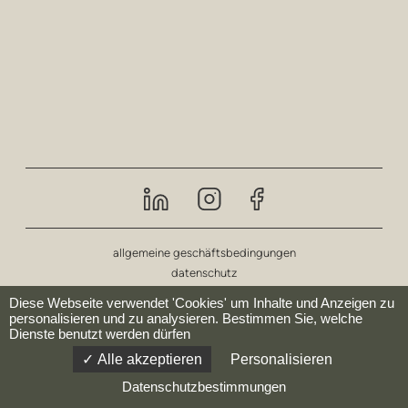
privatsphäre
hocker und hocker
barhocker
niedrige tische
tische
regale
draussen
allgemeine geschäftsbedingungen
datenschutz
gesundheitspflege
impressum
Diese Webseite verwendet 'Cookies' um Inhalte und Anzeigen zu
personalisieren und zu analysieren. Bestimmen Sie, welche
Dienste benutzt werden dürfen
© deberenn 2023 - Alle Rechte vorbehalten.
Alle akzeptieren
Personalisieren
Datenschutzbestimmungen
website by:
Codesign