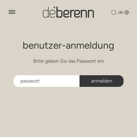
über uns
benutzer-anmeldung
produkte
lounge-lessel
Bitte geben Sie das Passwort ein
designer
sessel
nachhaltigkeit
stühle
nachrichten
holzsammlung
sofas
downloads
modulare sitzgelegenheiten
kontakt