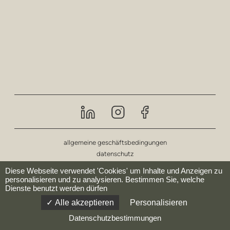
privatsphäre
hocker und hocker
barhocker
niedrige tische
tische
regale
draussen
allgemeine geschäftsbedingungen
datenschutz
gesundheitspflege
impressum
Diese Webseite verwendet 'Cookies' um Inhalte und Anzeigen zu
personalisieren und zu analysieren. Bestimmen Sie, welche
Dienste benutzt werden dürfen
© deberenn 2023 - Alle Rechte vorbehalten.
Alle akzeptieren
Personalisieren
Datenschutzbestimmungen
website by:
Codesign