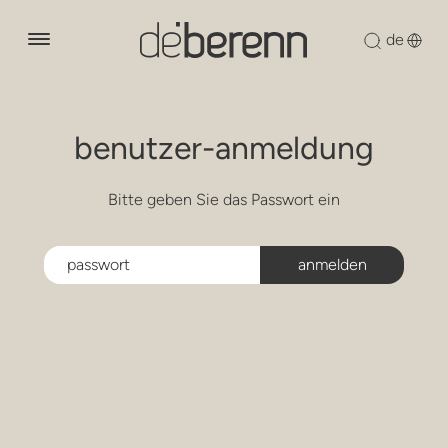
über uns
benutzer-anmeldung
produkte
lounge-lessel
Bitte geben Sie das Passwort ein
designer
sessel
nachhaltigkeit
stühle
nachrichten
holzsammlung
sofas
downloads
modulare sitzgelegenheiten
kontakt