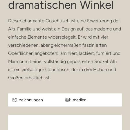
dramatischen Winkel
privatsphäre
hocker und hocker
Dieser charmante Couchtisch ist eine Erweiterung der
barhocker
Altı-Familie und weist ein Design auf, das moderne und
einfache Elemente widerspiegelt. Er wird mit vier
niedrige tische
verschiedenen, aber gleichermaßen faszinierten
Oberflächen angeboten: laminiert, lackiert, furniert und
tische
Marmor mit einer vollständig gepolsterten Sockel. Altı
regale
ist ein vielseitiger Couchtisch, der in drei Höhen und
Größen erhältlich ist.
draussen
gesundheitspflege
zeichnungen
medien