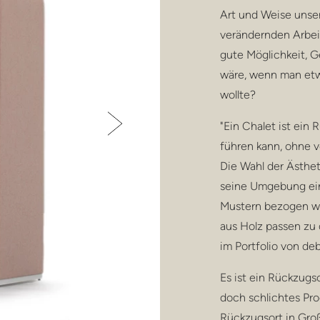
Art und Weise unser
verändernden Arbei
gute Möglichkeit, G
wäre, wenn man etwa
wollte?
"Ein Chalet ist ein
führen kann, ohne 
Die Wahl der Ästheti
seine Umgebung ein
Mustern bezogen we
aus Holz passen zu
im Portfolio von deb
Es ist ein Rückzugso
doch schlichtes Pro
Rückzugsort in Groß