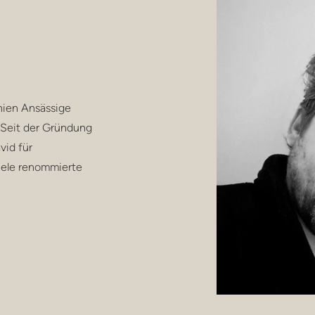
nnien Ansässige
 Seit der Gründung
vid für
iele renommierte