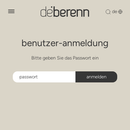
über uns
benutzer-anmeldung
produkte
lounge-lessel
Bitte geben Sie das Passwort ein
designer
sessel
nachhaltigkeit
stühle
nachrichten
holzsammlung
sofas
downloads
modulare sitzgelegenheiten
kontakt