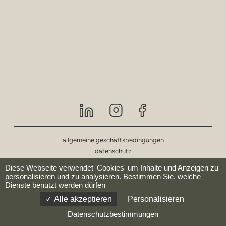
privatsphäre
hocker und hocker
barhocker
niedrige tische
tische
regale
draussen
allgemeine geschäftsbedingungen
datenschutz
gesundheitspflege
impressum
Diese Webseite verwendet 'Cookies' um Inhalte und Anzeigen zu
personalisieren und zu analysieren. Bestimmen Sie, welche
Dienste benutzt werden dürfen
© deberenn 2023 - Alle Rechte vorbehalten.
Alle akzeptieren
Personalisieren
Datenschutzbestimmungen
website by:
Codesign