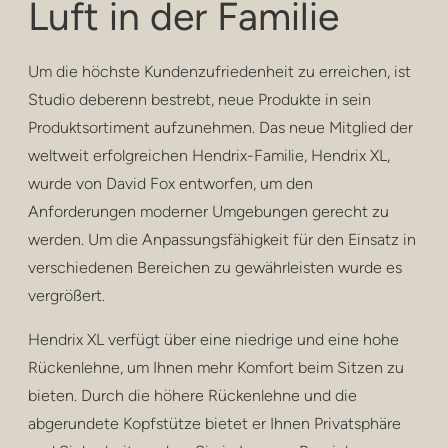
Luft in der Familie
privatsphäre
hocker und hocker
Um die höchste Kundenzufriedenheit zu erreichen, ist
barhocker
Studio deberenn bestrebt, neue Produkte in sein
Produktsortiment aufzunehmen. Das neue Mitglied der
niedrige tische
weltweit erfolgreichen Hendrix-Familie, Hendrix XL,
wurde von David Fox entworfen, um den
tische
Anforderungen moderner Umgebungen gerecht zu
regale
werden. Um die Anpassungsfähigkeit für den Einsatz in
verschiedenen Bereichen zu gewährleisten wurde es
draussen
vergrößert.
gesundheitspflege
Hendrix XL verfügt über eine niedrige und eine hohe
Rückenlehne, um Ihnen mehr Komfort beim Sitzen zu
bieten. Durch die höhere Rückenlehne und die
abgerundete Kopfstütze bietet er Ihnen Privatsphäre