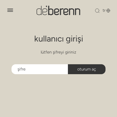
hakkımızda
kullanıcı girişi
ürünler
salon koltukları
lütfen şifreyi giriniz
tasarımcılar
koltuklar
sürdürülebilirlik
sandalyeler
haberler
ahşap koleksiyonu
kanepeler
downloads
modüler oturma grupları
iletişim