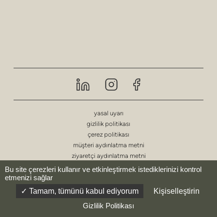
mahremiyet
puf ve tabureler
bar tabureleri
alçak masalar
masalar
raflar
yasal uyarı
gizlilik politikası
dış mekan
çerez politikası
müşteri aydınlatma metni
sağlık
ziyaretçi aydınlatma metni
Bu site çerezleri kullanır ve etkinleştirmek istediklerinizi kontrol
etmenizi sağlar
© deberenn 2023 - Tüm Hakları Saklıdır.
Tamam, tümünü kabul ediyorum
Kişiselleştirin
Gizlilik Politikası
website by:
Codesign