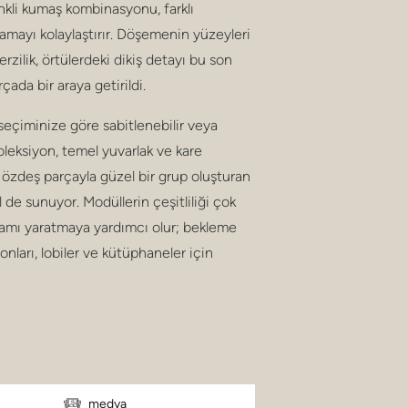
renkli kumaş kombinasyonu, farklı
amayı kolaylaştırır. Döşemenin yüzeyleri
terzilik, örtülerdeki dikiş detayı bu son
çada bir araya getirildi.
seçiminize göre sabitlenebilir veya
 Koleksiyon, temel yuvarlak ve kare
 4 özdeş parçayla güzel bir grup oluşturan
il de sunuyor. Modüllerin çeşitliliği çok
tamı yaratmaya yardımcı olur; bekleme
onları, lobiler ve kütüphaneler için
medya