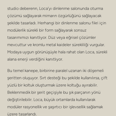
mahremiyet
studio deberenn, Loca'yı dinlenme salonunda oturma
puf ve tabureler
çözümü sağlayarak mimarın özgürlüğünü sağlayacak
şekilde tasarladı. Herhangi bir dinlenme salonu fikri için
bar tabureleri
modülerlik sürekli bir form sağlayarak sonsuz
alçak masalar
tasarımımızı kanıtlıyor. Düz veya eğrisel çözümler
mevcuttur ve kromlu metal kaideler sürekliliği vurgular.
masalar
Modaya uygun görünüşüyle hala rahat olan Loca, sürekli
alana enerji verdiğini kanıtlıyor.
raflar
Bu temel kanepe, birbirine paralel uzanan iki döşemeli
dış mekan
şeritten oluşuyor. Sırt desteği bu şekilde kullanılırsa, çift
sağlık
yüzlü bir koltuk oluşturmak üzere koltuğu ayırabilir.
Beklenmedik bir şerit geçişiyle bu şık parçanın yönü
değiştirilebilir. Loca, büyük ortamlarda kullanılarak
modüler rasyonellik ve şaşırtıcı bir işlevsellik sağlamak
üzere tasarlandı.