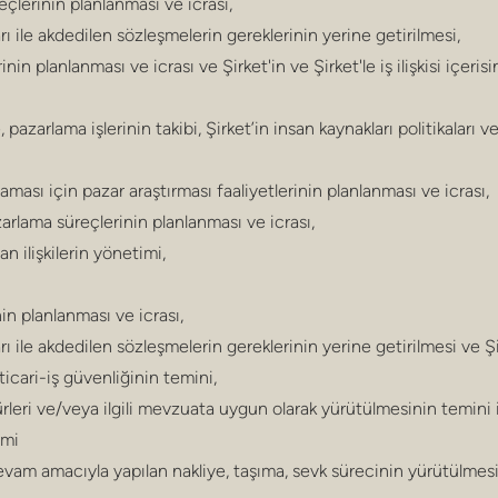
reçlerinin planlanması ve icrası,
arı ile akdedilen sözleşmelerin gereklerinin yerine getirilmesi,
rinin planlanması ve icrası ve Şirket'in ve Şirket'le iş ilişkisi içerisi
azarlama işlerinin takibi, Şirket’in insan kaynakları politikaları 
ması için pazar araştırması faaliyetlerinin planlanması ve icrası,
arlama süreçlerinin planlanması ve icrası,
an ilişkilerin yönetimi,
nin planlanması ve icrası,
arı ile akdedilen sözleşmelerin gereklerinin yerine getirilmesi ve Şirk
e ticari-iş güvenliğinin temini,
dürleri ve/veya ilgili mevzuata uygun olarak yürütülmesinin temini 
imi
evam amacıyla yapılan nakliye, taşıma, sevk sürecinin yürütülmes