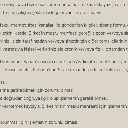
konu veya dava bulunması durumunda adli makamlarla yazışmalardaki 
artmanı, çalışma şekli, mesleği, unvanı, imza sirküleri
 faks, internet sitesi kanalları ile gönderilen bilgiler, sipariş formu
ı etkinliklerde, Şirket’in meşru menfaati gereği sizden ve/veya şi
erinizi, sizin tarafınızdan ve/veya şirketinizin diğer temsilcilerini
i vasıtasıyla kişisel verileriniz elektronik ve/veya fiziki ortamdan
el verileriniz, Kanun’a uygun olarak işbu Aydınlatma metninde ye
r. Kişisel veriler, Kanunu’nun 5. ve 6. maddesinde belirtilmiş olan
ası,
rine getirebilmek için zorunlu olması,
 doğrudan doğruya ilgili olup işlemenin gerekli olması,
r vermemek kaydıyla, Şirketimizin meşru menfaati için işlemenin 
a korunması için işlemenin zorunlu olması