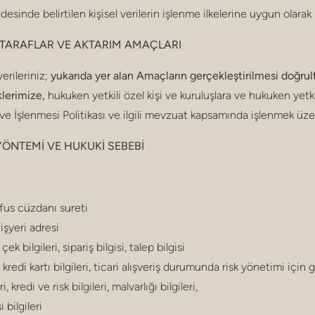
sinde belirtilen kişisel verilerin işlenme ilkelerine uygun olarak 
ĞI TARAFLAR VE AKTARIM AMAÇLARI
verileriniz;
yukarıda yer alan Amaçların gerçekleştirilmesi doğrult
aklerimize,
hukuken yetkili özel kişi ve kuruluşlara ve hukuken yetk
 ve İşlenmesi Politikası ve ilgili mevzuat kapsamında işlenmek üzer
 YÖNTEMİ VE HUKUKİ SEBEBİ
üfus cüzdanı sureti
 işyeri adresi
k bilgileri, sipariş bilgisi, talep bilgisi
, kredi kartı bilgileri, ticari alışveriş durumunda risk yönetimi iç
, kredi ve risk bilgileri, malvarlığı bilgileri,
 bilgileri