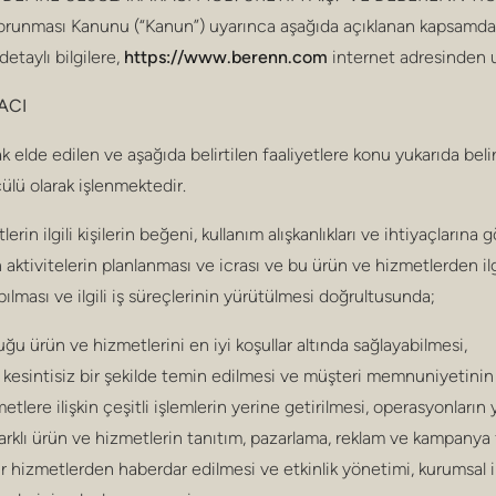
 Korunması Kanunu (“Kanun”) uyarınca aşağıda açıklanan kapsamda iş
detaylı bilgilere,
https://www.berenn.com
internet adresinden ul
ACI
elde edilen ve aşağıda belirtilen faaliyetlere konu yukarıda belirti
lçülü olarak işlenmektedir.
n ilgili kişilerin beğeni, kullanım alışkanlıkları ve ihtiyaçlarına göre
n aktivitelerin planlanması ve icrası ve bu ürün ve hizmetlerden ilgi
pılması ve ilgili iş süreçlerinin yürütülmesi doğrultusunda;
ğu ürün ve hizmetlerini en iyi koşullar altında sağlayabilmesi,
 kesintisiz bir şekilde temin edilmesi ve müşteri memnuniyetinin 
ere ilişkin çeşitli işlemlerin yerine getirilmesi, operasyonların y
rklı ürün ve hizmetlerin tanıtım, pazarlama, reklam ve kampanya fa
r hizmetlerden haberdar edilmesi ve etkinlik yönetimi, kurumsal il