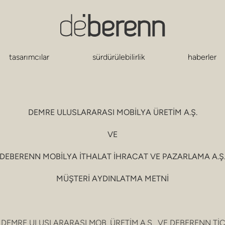
tasarımcılar
sürdürülebilirlik
haberler
DEMRE ULUSLARARASI MOBİLYA ÜRETİM A.Ş.
VE
DEBERENN MOBİLYA İTHALAT İHRACAT VE PAZARLAMA A.Ş
MÜŞTERİ
AYDINLATMA METNİ
atıyla DEMRE ULUSLARARASI MOB. ÜRETİM A.Ş. VE DEBERENN TİC A.Ş.