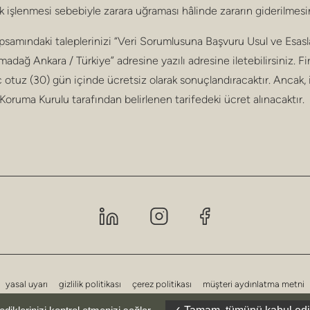
rak işlenmesi sebebiyle zarara uğraması hâlinde zararın giderilmesi
 kapsamındaki taleplerinizi “Veri Sorumlusuna Başvuru Usul ve Esa
ağ Ankara / Türkiye” adresine yazılı adresine iletebilirsiniz. Fir
 otuz (30) gün içinde ücretsiz olarak sonuçlandıracaktır. Ancak, i
i Koruma Kurulu tarafından belirlenen tarifedeki ücret alınacaktır.
yasal uyarı
gizlilik politikası
çerez politikası
müşteri aydınlatma metni
ziyaretçi aydınlatma metni