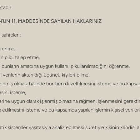
tadır.
UN’UN 11. MADDESİNDE SAYILAN HAKLARINIZ
i sahipleri;
öğrenme,
kin bilgi talep etme,
e bunların amacına uygun kullanılıp kullanılmadığını öğrenme,
 verilerin aktarıldığı üçüncü kişileri bilme,
işlenmiş olması hâlinde bunların düzeltilmesini isteme ve bu kapsam
esini isteme,
erine uygun olarak işlenmiş olmasına rağmen, işlenmesini gerekti
ok edilmesini isteme ve bu kapsamda yapılan işlemin kişisel verileri
ik sistemler vasıtasıyla analiz edilmesi suretiyle kişinin kendisi