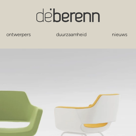
ontwerpers
duurzaamheid
nieuws