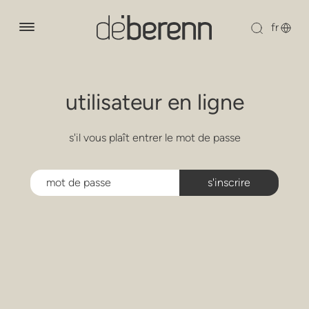
à propos de nous
utilisateur en ligne
produits
fauteuils de salon
s'il vous plaît entrer le mot de passe
nos designers
les fauteuils
la durabilité
chaises
nouvelles
collection de bois
canapés
téléchargements
sièges modulables
contact