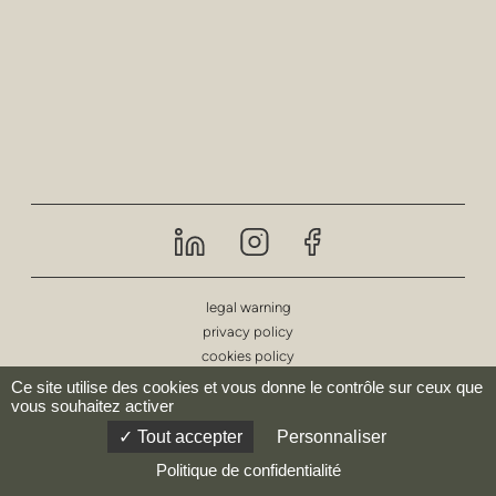
confidentialité
poufs et tabouret
tabourets de bar
tables basses
les tables
rayonnage
extérieur
legal warning
privacy policy
soins de santé
cookies policy
Ce site utilise des cookies et vous donne le contrôle sur ceux que
vous souhaitez activer
© deberenn 2023 - Tous droits réservés.
Tout accepter
Personnaliser
Politique de confidentialité
website by:
Codesign