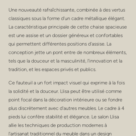
confidentialité
Une nouveauté rafraîchissante, combinée à des vertus
poufs et tabouret
classiques sous la forme d'un cadre métallique élégant.
La caractéristique principale de cette chaise spacieuse
tabourets de bar
est une assise et un dossier généreux et confortables
tables basses
qui permettent différentes positions d'assise. La
conception jette un pont entre de nombreux éléments,
les tables
tels que la douceur et la masculinité, l'innovation et la
tradition, et les espaces privés et publics.
rayonnage
Ce fauteuil a un fort impact visuel qui exprime à la fois
extérieur
la solidité et la douceur. Llisa peut être utilisé comme
soins de santé
point focal dans la décoration intérieure ou se fondre
plus discrètement avec d'autres meubles. Le cadre à 4
pieds lui confère stabilité et élégance. Le salon Llisa
allie les techniques de production modernes à
l'artisanat traditionnel du meuble dans un design