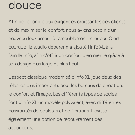
douce
confidentialité
poufs et tabouret
Afin de répondre aux exigences croissantes des clients
tabourets de bar
et de maximiser le confort, nous avions besoin d'un
nouveau look assorti à l'ameublement intérieur. C'est
tables basses
pourquoi le studio deberenn a ajouté l'Info XL à la
famille Info, afin d'offrir un confort bien mérité grâce à
les tables
son design plus large et plus haut.
rayonnage
L'aspect classique modernisé d'Info XL joue deux des
extérieur
rôles les plus importants pour les bureaux de direction:
le confort et l'image. Les différents types de socles
soins de santé
font d'Info XL un modèle polyvalent, avec différentes
possibilités de couleurs et de finitions. Il existe
également une option de recouvrement des
accoudoirs.