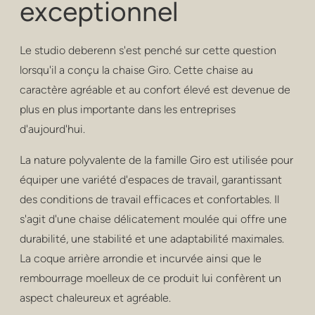
exceptionnel
confidentialité
poufs et tabouret
Le studio deberenn s'est penché sur cette question
tabourets de bar
lorsqu'il a conçu la chaise Giro. Cette chaise au
caractère agréable et au confort élevé est devenue de
tables basses
plus en plus importante dans les entreprises
d'aujourd'hui.
les tables
La nature polyvalente de la famille Giro est utilisée pour
rayonnage
équiper une variété d'espaces de travail, garantissant
extérieur
des conditions de travail efficaces et confortables. Il
s'agit d'une chaise délicatement moulée qui offre une
soins de santé
durabilité, une stabilité et une adaptabilité maximales.
La coque arrière arrondie et incurvée ainsi que le
rembourrage moelleux de ce produit lui confèrent un
aspect chaleureux et agréable.