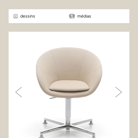
dessins
médias