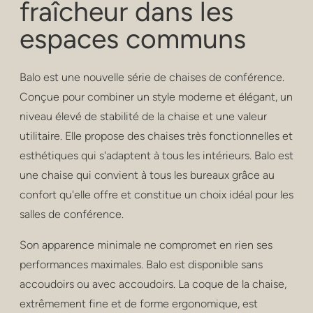
fraîcheur dans les
confidentialité
espaces communs
poufs et tabouret
tabourets de bar
Balo est une nouvelle série de chaises de conférence.
Conçue pour combiner un style moderne et élégant, un
tables basses
niveau élevé de stabilité de la chaise et une valeur
les tables
utilitaire. Elle propose des chaises très fonctionnelles et
esthétiques qui s'adaptent à tous les intérieurs. Balo est
rayonnage
une chaise qui convient à tous les bureaux grâce au
extérieur
confort qu'elle offre et constitue un choix idéal pour les
salles de conférence.
soins de santé
Son apparence minimale ne compromet en rien ses
performances maximales. Balo est disponible sans
accoudoirs ou avec accoudoirs. La coque de la chaise,
extrêmement fine et de forme ergonomique, est